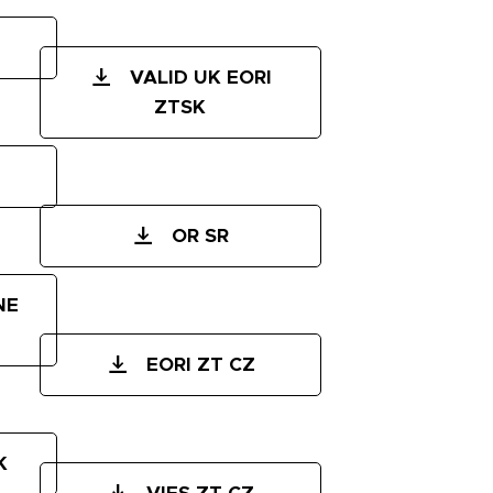
VALID UK EORI
ZTSK
OR SR
NE
EORI ZT CZ
K