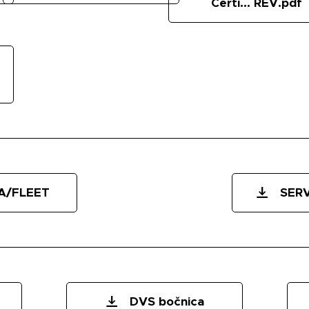
Certi... REV.pdf
A/FLEET
SERV
DVS bočnica