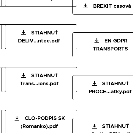
BREXIT casová 
STIAHNUŤ
DELIV...ntee.pdf
EN GDPR
TRANSPORTS
STIAHNUŤ
Trans...ions.pdf
STIAHNUŤ
PROCE...atky.pdf
CLO-PODPIS SK
(Romanko).pdf
STIAHNUŤ