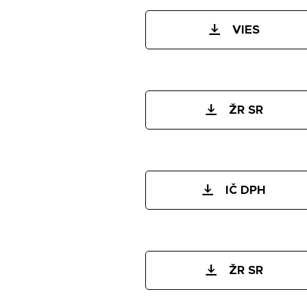
VIES
ŽR SR
IČ DPH
ŽR SR