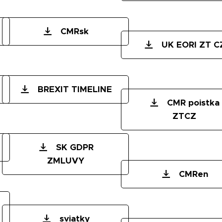
CMRsk
UK EORI ZT C
BREXIT TIMELINE
CMR poistka
ZTCZ
SK GDPR
ZMLUVY
CMRen
sviatky