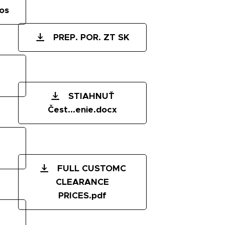
os
PREP. POR. ZT SK
STIAHNUŤ
Čest...enie.docx
FULL CUSTOMC
CLEARANCE
PRICES.pdf