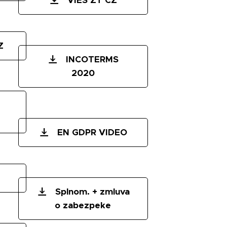
VIES ZT CZ
Z
INCOTERMS
2020
EN GDPR VIDEO
Splnom. + zmluva
o zabezpeke