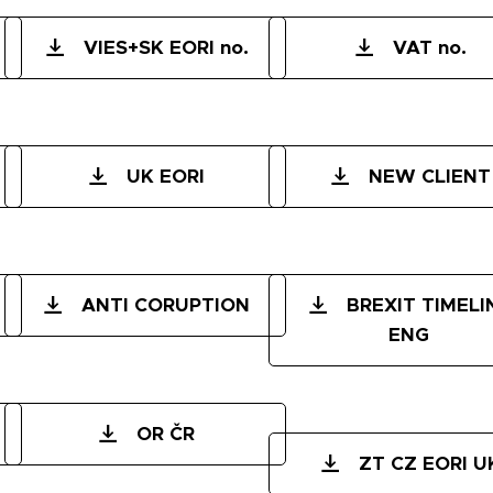
VIES+SK EORI no.
VAT no.
UK EORI
NEW CLIENT
ANTI CORUPTION
BREXIT TIMELI
ENG
OR ČR
ZT CZ EORI U