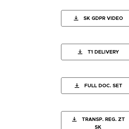
SK GDPR VIDEO
T1 DELIVERY
FULL DOC. SET
TRANSP. REG. ZT
SK